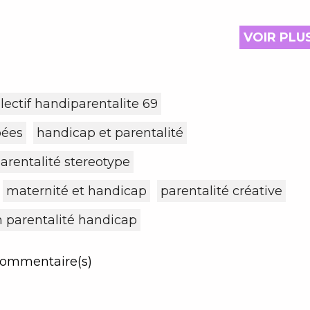
VOIR PLU
llectif handiparentalite 69
pées
handicap et parentalité
arentalité stereotype
maternité et handicap
parentalité créative
n parentalité handicap
ommentaire(s)