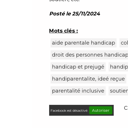
Posté le 25/11/2024
Mots clés :
aide parentale handicap
co
droit des personnes handica
handicap et prejugé
handip
handiparentalite, ideé reçue
parentalité inclusive
soutie
C
Autoriser
Facebook est désactivé.