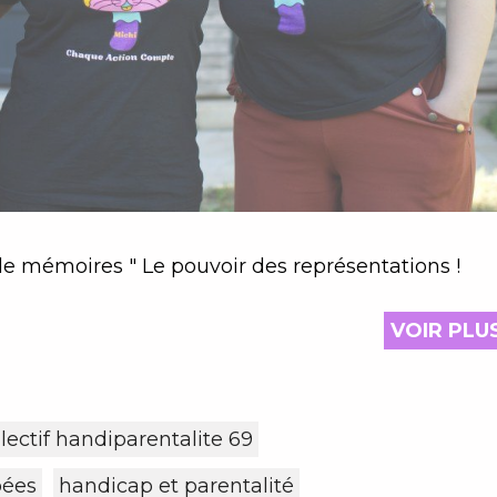
Extrait du podcast " Passeurs de mémoires " Le pouvoir des représentations !
VOIR PLU
llectif handiparentalite 69
pées
handicap et parentalité