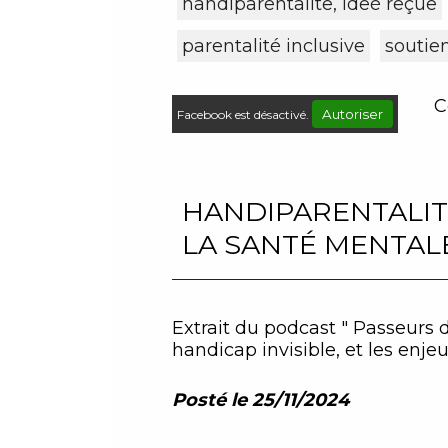
handiparentalite, ideé reçue
parentalité inclusive
soutie
C
Autoriser
Facebook est désactivé.
HANDIPARENTALITÉ 
LA SANTÉ MENTAL
Extrait du podcast " Passeurs 
handicap invisible, et les enjeux
Posté le 25/11/2024