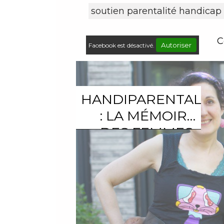
soutien parentalité handicap
C
Autoriser
Facebook est désactivé.
HANDIPARENTALITÉ
: LA MÉMOIRE
DES FEMMES,
MÈRES EN
SITUATION DE
HANDICAP