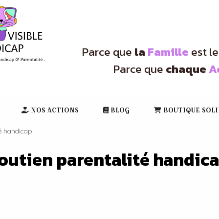
Parce que
la
Famille
est l
Parce que
chaque
A
NOS ACTIONS
BLOG
BOUTIQUE SOLI
té handicap
outien parentalité handic