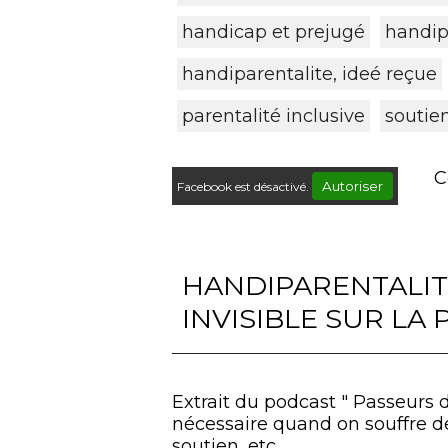
handicap et prejugé
handip
handiparentalite, ideé reçue
parentalité inclusive
soutie
C
Autoriser
Facebook est désactivé.
HANDIPARENTALITÉ
INVISIBLE SUR LA
Extrait du podcast " Passeurs 
nécessaire quand on souffre d
soutien, etc.