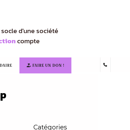
e socle d'une société
ction
compte
DAIRE
FAIRE UN DON !
ap
Catégories