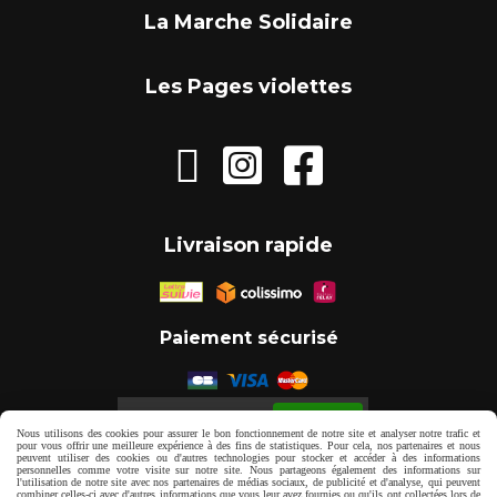
La Marche Solidaire
Les Pages violettes



Livraison rapide
Paiement sécurisé
Autoriser
Facebook est désactivé.
Nous utilisons des cookies pour assurer le bon fonctionnement de notre site et analyser notre trafic et
pour vous offrir une meilleure expérience à des fins de statistiques. Pour cela, nos partenaires et nous
peuvent utiliser des cookies ou d'autres technologies pour stocker et accéder à des informations
personnelles comme votre visite sur notre site. Nous partageons également des informations sur
Mentions Légales
Gestion cookies
l'utilisation de notre site avec nos partenaires de médias sociaux, de publicité et d'analyse, qui peuvent
combiner celles-ci avec d'autres informations que vous leur avez fournies ou qu'ils ont collectées lors de