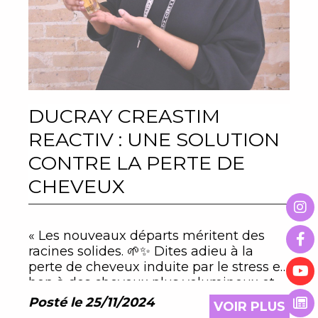
DUCRAY CREASTIM
REACTIV : UNE SOLUTION
CONTRE LA PERTE DE
CHEVEUX
« Les nouveaux départs méritent des
racines solides. 🌱✨ Dites adieu à la
perte de cheveux induite par le stress et
hop à des cheveux plus volumineux et
plus sain avec Ducray Creastim Reactiv.
Posté le 25/11/2024
VOIR PLUS
Parce que chaque brin raconte une