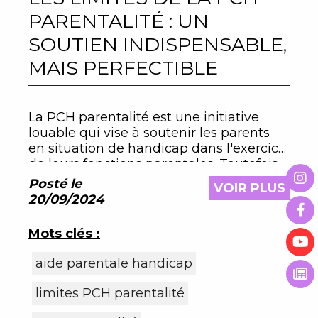
PARENTALITÉ : UN
SOUTIEN INDISPENSABLE,
MAIS PERFECTIBLE
La PCH parentalité est une initiative
louable qui vise à soutenir les parents
en situation de handicap dans l'exercice
de leurs fonctions parentales. Toutefois,
pour maximiser son impact, il est crucial
Posté le
VOIR PLUS
d'aborder et de surmonter les
20/09/2024
limitations actuelles
Mots clés :
aide parentale handicap
limites PCH parentalité