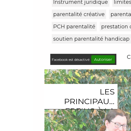
Instrument juridique
limite
parentalité créative
parental
PCH parentalité
prestation
soutien parentalité handicap
C
Autoriser
Facebook est désactivé.
LES
PRINCIPAUX
FREINS À LA
HANDIPARENTALITÉ