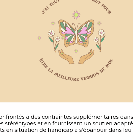
onfrontés à des contraintes supplémentaires dan
stéréotypes et en fournissant un soutien adapté ,
nts en situation de handicap à s'épanouir dans leu