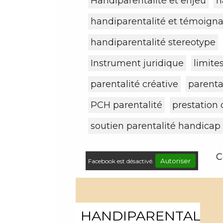
Handiparentalité et enjeu
h
handiparentalité et témoign
handiparentalité stereotype
Instrument juridique
limite
parentalité créative
parental
PCH parentalité
prestation
soutien parentalité handicap
C
Autoriser
Facebook est désactivé.
HANDIPARENTALITÉ