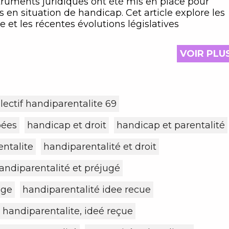
nstruments juridiques ont été mis en place pour
s en situation de handicap. Cet article explore les
 et les récentes évolutions législatives
VOIR PLU
llectif handiparentalite 69
pées
handicap et droit
handicap et parentalité
ntalite
handiparentalité et droit
andiparentalité et préjugé
age
handiparentalité idee recue
handiparentalite, ideé reçue