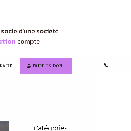
e socle d'une société
ction
compte
DAIRE
FAIRE UN DON !
Catégories