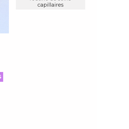
capillaires
S