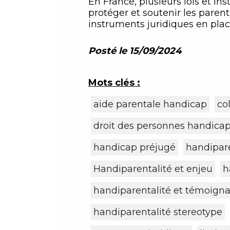
En France, plusieurs lois et i
protéger et soutenir les parent
instruments juridiques en place
Posté le 15/09/2024
Mots clés :
aide parentale handicap
co
droit des personnes handica
handicap préjugé
handipare
Handiparentalité et enjeu
h
handiparentalité et témoign
handiparentalité stereotype