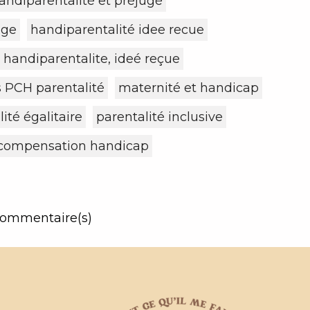
andiparentalité et préjugé
age
handiparentalité idee recue
handiparentalite, ideé reçue
s PCH parentalité
maternité et handicap
ité égalitaire
parentalité inclusive
 compensation handicap
ommentaire(s)