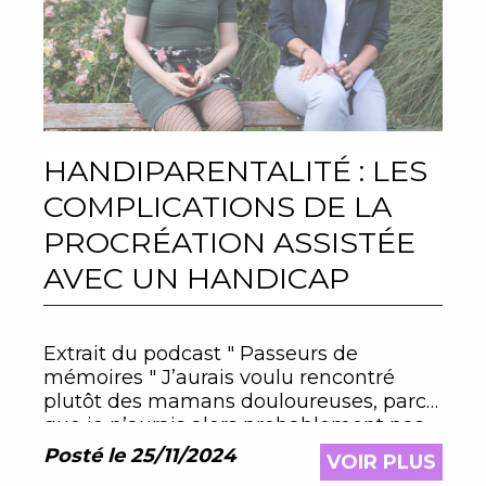
HANDIPARENTALITÉ : LES
COMPLICATIONS DE LA
PROCRÉATION ASSISTÉE
AVEC UN HANDICAP
Extrait du podcast " Passeurs de
mémoires " J’aurais voulu rencontré
plutôt des mamans douloureuses, parce
que je n’aurais alors probablement pas
attendu autant de temps pour devenir
Posté le 25/11/2024
VOIR PLUS
maman !