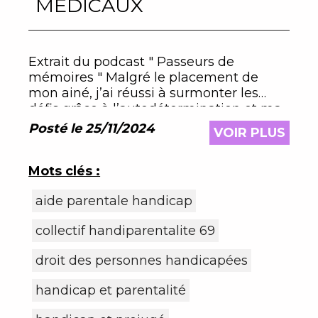
MÉDICAUX
Extrait du podcast " Passeurs de
mémoires " Malgré le placement de
mon ainé, j’ai réussi à surmonter les
défis grâce à l’autodétermination et ma
volonté de reussir !
Posté le 25/11/2024
VOIR PLUS
Mots clés :
aide parentale handicap
collectif handiparentalite 69
droit des personnes handicapées
handicap et parentalité