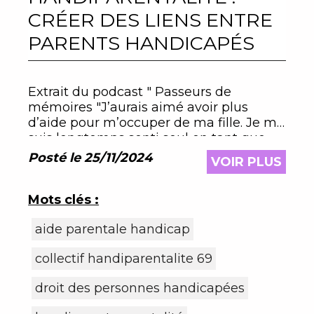
CRÉER DES LIENS ENTRE
PARENTS HANDICAPÉS
Extrait du podcast " Passeurs de
mémoires "J’aurais aimé avoir plus
d’aide pour m’occuper de ma fille. Je me
suis longtemps senti seul en tant que
maman handicapée !
Posté le 25/11/2024
VOIR PLUS
Mots clés :
aide parentale handicap
collectif handiparentalite 69
droit des personnes handicapées