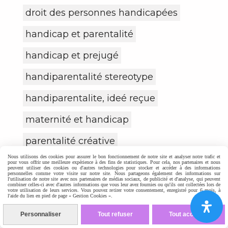
droit des personnes handicapées
handicap et parentalité
handicap et prejugé
handiparentalité stereotype
handiparentalite, ideé reçue
maternité et handicap
parentalité créative
Nous utilisons des cookies pour assurer le bon fonctionnement de notre site et analyser notre trafic et
parentalité inclusive
pour vous offrir une meilleure expérience à des fins de statistiques. Pour cela, nos partenaires et nous
peuvent utiliser des cookies ou d'autres technologies pour stocker et accéder à des informations
personnelles comme votre visite sur notre site. Nous partageons également des informations sur
l'utilisation de notre site avec nos partenaires de médias sociaux, de publicité et d'analyse, qui peuvent
soutien parentalité handicap
combiner celles-ci avec d'autres informations que vous leur avez fournies ou qu'ils ont collectées lors de
votre utilisation de leurs services. Vous pouvez retirer votre consentement, enregistré pour 6 mois, à
l'aide du lien en pied de page « Gestion Cookies ».
Personnaliser
Tout refuser
Tout accepter
Autoriser
Facebook est désactivé.