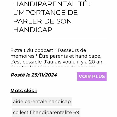
HANDIPARENTALITÉ :
L’MPORTANCE DE
PARLER DE SON
HANDICAP
Extrait du podcast " Passeurs de
mémoires " Être parents et handicapé,
c'est possible. J’aurais voulu il y a 20 ans
écouter les témoignages de parents
concernés.
Posté le 25/11/2024
VOIR PLUS
Mots clés :
aide parentale handicap
collectif handiparentalite 69