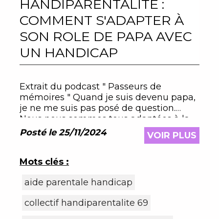
HANDIPARENTALITÉ :
COMMENT S'ADAPTER À
SON ROLE DE PAPA AVEC
UN HANDICAP
Extrait du podcast " Passeurs de
mémoires " Quand je suis devenu papa,
je ne me suis pas posé de question.
Nous nous sommes tous adaptées à la
situation !
Posté le 25/11/2024
VOIR PLUS
Mots clés :
aide parentale handicap
collectif handiparentalite 69