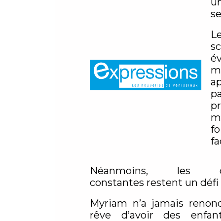
u
se
L
s
é
m
a
pa
p
m
fo
fa
Néanmoins, les do
constantes restent un défi
Myriam n’a jamais renon
rêve d’avoir des enfan