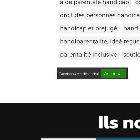
aide parentale handicap
c
droit des personnes handic
handicap et prejugé
handi
handiparentalite, ideé reçue
parentalité inclusive
souti
Autoriser
Facebook est désactivé.
Ils n