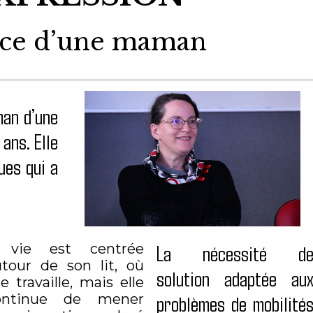
rce d’une maman
man d’une
 ans. Elle
ues qui a
 vie est centrée
La nécessité d
utour de son lit, où
solution adaptée au
le travaille, mais elle
ontinue de mener
problèmes de mobilité