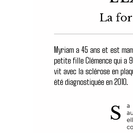
La fo
Myriam a 45 ans et est ma
petite fille Clémence qui a 9
vit avec la sclérose en plaq
été diagnostiquée en 2010.
S
a
a
el
c