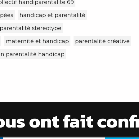
ollectif handiparentalite 69
apées
handicap et parentalité
parentalité stereotype
maternité et handicap
parentalité créative
en parentalité handicap
ous ont fait con