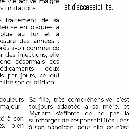
ne vie active malgré
et d’accessibilité.
s limitations.
e traitement de sa
clérose en plaques a
volué au fur et à
esure des années :
près avoir commencé
r des injections, elle
rend désormais des
édicaments deux
is par jours, ce qui
cilite son quotidien.
uleurs
Sa fille, très compréhensive, s’es
 majeur.
toujours adaptée à sa mère, e
Myriam s’efforce de ne pas l
cé à son
surcharger de responsabilités liée
ts, bien
à son handicap, pour elle, ce n’es