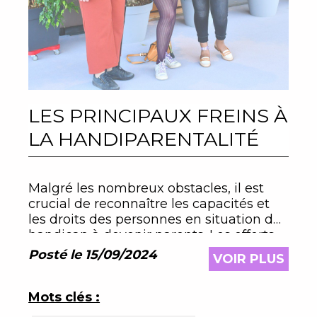
LES PRINCIPAUX FREINS À
LA HANDIPARENTALITÉ
Malgré les nombreux obstacles, il est
crucial de reconnaître les capacités et
les droits des personnes en situation de
handicap à devenir parents. Les efforts
doivent être multipliés pour améliorer
Posté le 15/09/2024
VOIR PLUS
l'accessibilité, lutter contre les préjugés,
Mots clés :