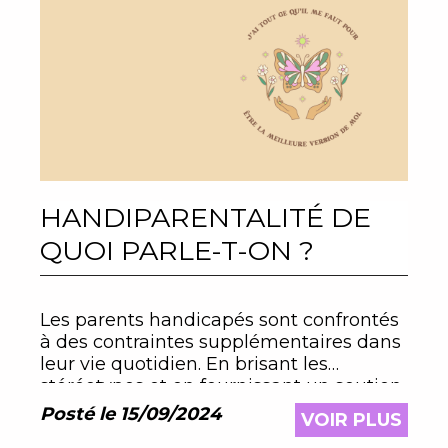
HANDIPARENTALITÉ DE
QUOI PARLE-T-ON ?
Les parents handicapés sont confrontés
à des contraintes supplémentaires dans
leur vie quotidien. En brisant les
stéréotypes et en fournissant un soutien
adapté , la société peut aider ces
Posté le 15/09/2024
VOIR PLUS
parents en situation de handicap à