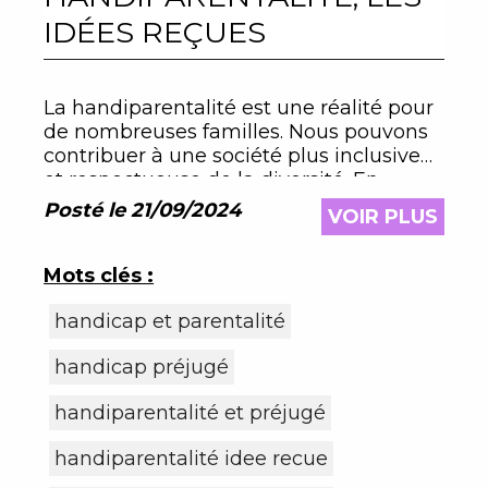
IDÉES REÇUES
La handiparentalité est une réalité pour
de nombreuses familles. Nous pouvons
contribuer à une société plus inclusive
et respectueuse de la diversité. En
reconnaissant et en valorisant les
Posté le 21/09/2024
VOIR PLUS
capacités des parents en situation de
handicap
Mots clés :
handicap et parentalité
handicap préjugé
handiparentalité et préjugé
handiparentalité idee recue