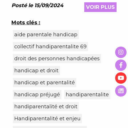
explore les instruments juridiques en
Posté le 15/09/2024
VOIR PLUS
place et les récentes évolutions
législatives
Mots clés :
aide parentale handicap
collectif handiparentalite 69
droit des personnes handicapées
handicap et droit
handicap et parentalité
handicap préjugé
handiparentalite
handiparentalité et droit
Handiparentalité et enjeu