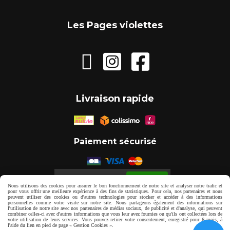
Les Pages violettes



Livraison rapide
Paiement sécurisé
Autoriser
Facebook est désactivé.
Nous utilisons des cookies pour assurer le bon fonctionnement de notre site et analyser notre trafic et
pour vous offrir une meilleure expérience à des fins de statistiques. Pour cela, nos partenaires et nous
peuvent utiliser des cookies ou d'autres technologies pour stocker et accéder à des informations
personnelles comme votre visite sur notre site. Nous partageons également des informations sur
Mentions Légales
Gestion cookies
l'utilisation de notre site avec nos partenaires de médias sociaux, de publicité et d'analyse, qui peuvent
combiner celles-ci avec d'autres informations que vous leur avez fournies ou qu'ils ont collectées lors de
votre utilisation de leurs services. Vous pouvez retirer votre consentement, enregistré pour 6 mois, à
l'aide du lien en pied de page « Gestion Cookies ».
Mon Compte