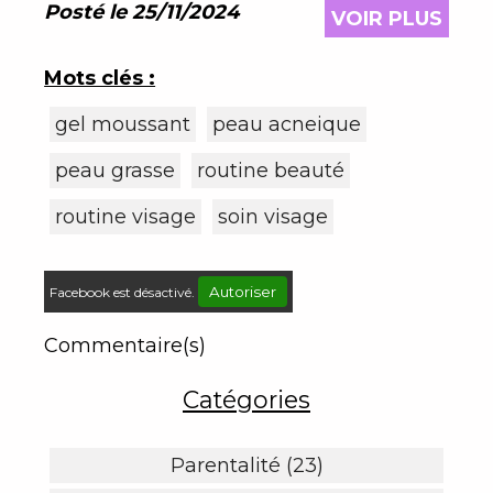
vraiment su allier tradition et innovation
Posté le 25/11/2024
VOIR PLUS
pour offrir des soins qui font la
différence.
Mots clés :
gel moussant
peau acneique
peau grasse
routine beauté
routine visage
soin visage
Autoriser
Facebook est désactivé.
Commentaire(s)
Catégories
Parentalité (23)