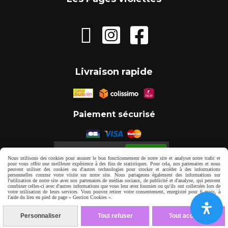



Livraison rapide
Paiement sécurisé
Autoriser
Facebook est désactivé.
Nous utilisons des cookies pour assurer le bon fonctionnement de notre site et analyser notre trafic et
pour vous offrir une meilleure expérience à des fins de statistiques. Pour cela, nos partenaires et nous
peuvent utiliser des cookies ou d'autres technologies pour stocker et accéder à des informations
personnelles comme votre visite sur notre site. Nous partageons également des informations sur
Mentions Légales
Gestion cookies
l'utilisation de notre site avec nos partenaires de médias sociaux, de publicité et d'analyse, qui peuvent
combiner celles-ci avec d'autres informations que vous leur avez fournies ou qu'ils ont collectées lors de
votre utilisation de leurs services. Vous pouvez retirer votre consentement, enregistré pour 6 mois, à
l'aide du lien en pied de page « Gestion Cookies ».
Mon Compte
Personnaliser
Tout refuser
Tout accepter