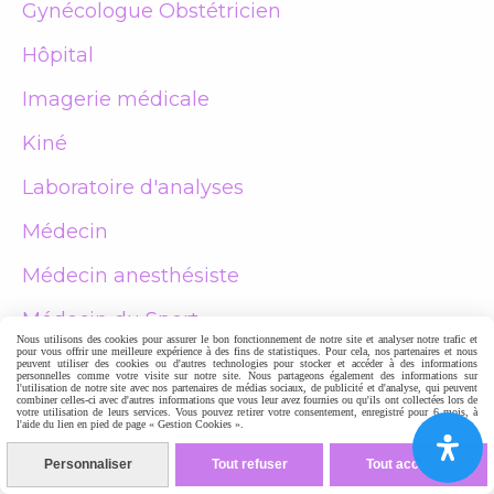
Gynécologue Obstétricien
Hôpital
Imagerie médicale
Kiné
Laboratoire d'analyses
Médecin
Médecin anesthésiste
Médecin du Sport
Nous utilisons des cookies pour assurer le bon fonctionnement de notre site et analyser notre trafic et
pour vous offrir une meilleure expérience à des fins de statistiques. Pour cela, nos partenaires et nous
Médecin du travail
peuvent utiliser des cookies ou d'autres technologies pour stocker et accéder à des informations
personnelles comme votre visite sur notre site. Nous partageons également des informations sur
l'utilisation de notre site avec nos partenaires de médias sociaux, de publicité et d'analyse, qui peuvent
combiner celles-ci avec d'autres informations que vous leur avez fournies ou qu'ils ont collectées lors de
votre utilisation de leurs services. Vous pouvez retirer votre consentement, enregistré pour 6 mois, à
Médecin Généraliste
l'aide du lien en pied de page « Gestion Cookies ».
Personnaliser
Tout refuser
Tout accepter
Ophtalmologue