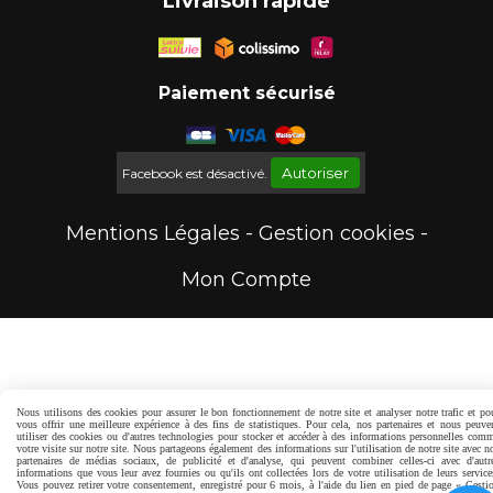
Livraison rapide
Paiement sécurisé
Autoriser
Facebook est désactivé.
Mentions Légales
Gestion cookies
Mon Compte
Nous utilisons des cookies pour assurer le bon fonctionnement de notre site et analyser notre trafic et po
vous offrir une meilleure expérience à des fins de statistiques. Pour cela, nos partenaires et nous peuve
utiliser des cookies ou d'autres technologies pour stocker et accéder à des informations personnelles com
votre visite sur notre site. Nous partageons également des informations sur l'utilisation de notre site avec n
partenaires de médias sociaux, de publicité et d'analyse, qui peuvent combiner celles-ci avec d'autr
informations que vous leur avez fournies ou qu'ils ont collectées lors de votre utilisation de leurs service
Vous pouvez retirer votre consentement, enregistré pour 6 mois, à l'aide du lien en pied de page « Gesti