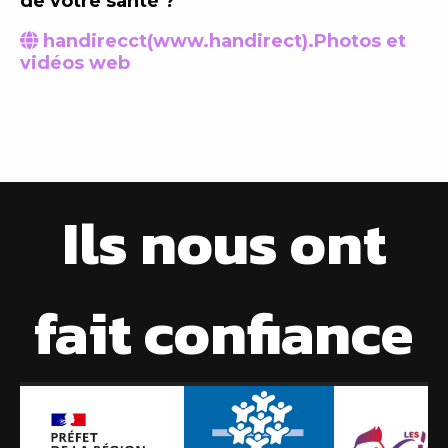
de votre santé ?
handirecct(www.handirect).Photos et

vidéos web
Ils nous ont
fait confiance