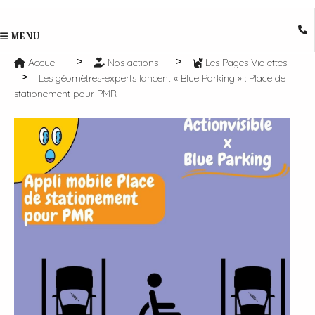
MENU
Accueil
Nos actions
Les Pages Violettes
Les géomètres-experts lancent « Blue Parking » : Place de
stationement pour PMR