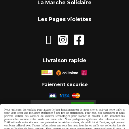
La Marche Solidaire
Les Pages violettes



Livraison rapide
Paiement sécurisé
Autoriser
Facebook est désactivé.
Nous utilisons des cookies pour assurer le bon fonctionnement de notre site et analyser notre trafic et
pour vous offrir une meilleure expérience à des fins de statistiques. Pour cela, nos partenaires et nous
peuvent utiliser des cookies ou d'autres technologies pour stocker et accéder à des informations
personnelles comme votre visite sur notre site. Nous partageons également des informations sur
Mentions Légales
Gestion cookies
l'utilisation de notre site avec nos partenaires de médias sociaux, de publicité et d'analyse, qui peuvent
combiner celles-ci avec d'autres informations que vous leur avez fournies ou qu'ils ont collectées lors de
votre utilisation de leurs services. Vous pouvez retirer votre consentement, enregistré pour 6 mois, à