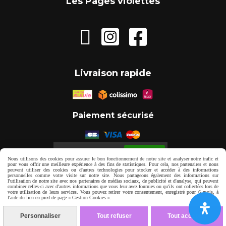
Les Pages violettes



Livraison rapide
Paiement sécurisé
Autoriser
Facebook est désactivé.
Nous utilisons des cookies pour assurer le bon fonctionnement de notre site et analyser notre trafic et
pour vous offrir une meilleure expérience à des fins de statistiques. Pour cela, nos partenaires et nous
peuvent utiliser des cookies ou d'autres technologies pour stocker et accéder à des informations
personnelles comme votre visite sur notre site. Nous partageons également des informations sur
Mentions Légales
Gestion cookies
l'utilisation de notre site avec nos partenaires de médias sociaux, de publicité et d'analyse, qui peuvent
combiner celles-ci avec d'autres informations que vous leur avez fournies ou qu'ils ont collectées lors de
votre utilisation de leurs services. Vous pouvez retirer votre consentement, enregistré pour 6 mois, à
l'aide du lien en pied de page « Gestion Cookies ».
Mon Compte
Personnaliser
Tout refuser
Tout accepter