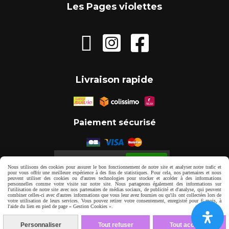
Les Pages violettes



Livraison rapide
Paiement sécurisé
Autoriser
Facebook est désactivé.
Nous utilisons des cookies pour assurer le bon fonctionnement de notre site et analyser notre trafic et
pour vous offrir une meilleure expérience à des fins de statistiques. Pour cela, nos partenaires et nous
peuvent utiliser des cookies ou d'autres technologies pour stocker et accéder à des informations
personnelles comme votre visite sur notre site. Nous partageons également des informations sur
Mentions Légales
Gestion cookies
l'utilisation de notre site avec nos partenaires de médias sociaux, de publicité et d'analyse, qui peuvent
combiner celles-ci avec d'autres informations que vous leur avez fournies ou qu'ils ont collectées lors de
votre utilisation de leurs services. Vous pouvez retirer votre consentement, enregistré pour 6 mois, à
l'aide du lien en pied de page « Gestion Cookies ».
Mon Compte
Personnaliser
Tout refuser
Tout accepter