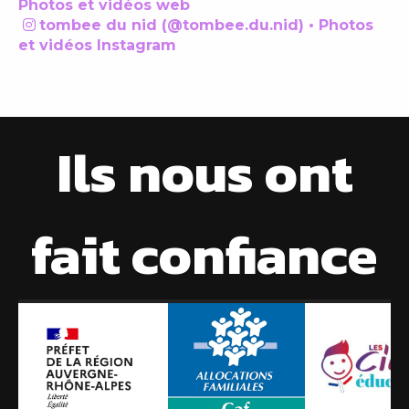
Photos et vidéos web
tombee du nid (@tombee.du.nid) • Photos

et vidéos Instagram
Ils nous ont
fait confiance