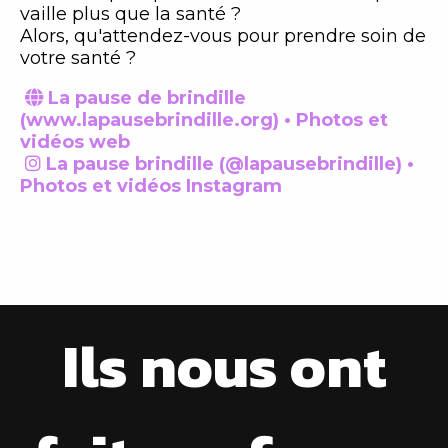
vaille plus que la santé ?
Alors, qu'attendez-vous pour prendre soin de
votre santé ?
La pause de brindille

(www.lapausebrindille.org) • Photos et
vidéos web
La pause brindille (@lapausebrindille) •

Photos et vidéos Instagram
Ils nous ont