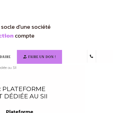
e socle d'une société
ction
compte
DAIRE
FAIRE UN DON !
diée au SII
 : PLATEFORME
DÉDIÉE AU SII
Plateforme