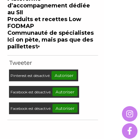
d’accompagnement dédiée
au SII
Produits et recettes Low
FODMAP
Communauté de spécialistes
Ici on pète, mais pas que des
paillettes✨
Tweeter
Autoriser
Pinterest est désactivé.
Autoriser
Facebook est désactivé.
Autoriser
Facebook est désactivé.