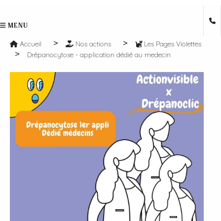
MENU
Accueil
Nos actions
Les Pages Violettes
Drépanocytose - application dédié au medecin