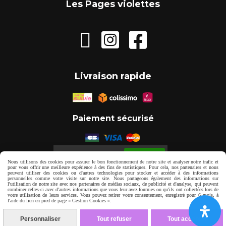
Les Pages violettes



Livraison rapide
Paiement sécurisé
Autoriser
Facebook est désactivé.
Nous utilisons des cookies pour assurer le bon fonctionnement de notre site et analyser notre trafic et
pour vous offrir une meilleure expérience à des fins de statistiques. Pour cela, nos partenaires et nous
peuvent utiliser des cookies ou d'autres technologies pour stocker et accéder à des informations
personnelles comme votre visite sur notre site. Nous partageons également des informations sur
Mentions Légales
Gestion cookies
l'utilisation de notre site avec nos partenaires de médias sociaux, de publicité et d'analyse, qui peuvent
combiner celles-ci avec d'autres informations que vous leur avez fournies ou qu'ils ont collectées lors de
votre utilisation de leurs services. Vous pouvez retirer votre consentement, enregistré pour 6 mois, à
l'aide du lien en pied de page « Gestion Cookies ».
Mon Compte
Personnaliser
Tout refuser
Tout accepter